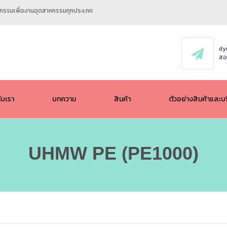
ศวกรรมเพื่องานอุตสาหกรรมทุกประเภท
dy
สอ
กับเรา
บทความ
สินค้า
ตัวอย่างสินค้าและบ
ALL
UHMW PE (PE1000)
POM / ACETAL
UHMW PE (PE1000)
HMW PE (PE500)