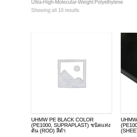
Ultra-High-Molecular-Weight Polyethylene
Showing all 10 results
UHMW PE BLACK COLOR
UHMW
(PE1000, SUPRAPLAST) ชนิดแท่ง
(PE10
ตัน (ROD) สีดำ
(SHEET