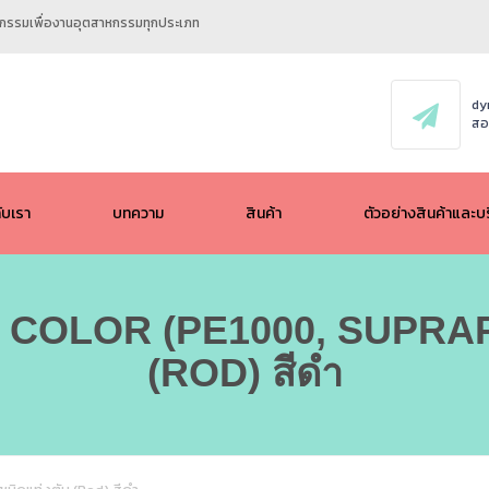
ศวกรรมเพื่องานอุตสาหกรรมทุกประเภท
dy
สอ
กับเรา
บทความ
สินค้า
ตัวอย่างสินค้าและบ
ALL
OLOR (PE1000, SUPRAPL
POM / ACETAL
(ROD) สีดำ
UHMW PE (PE1000)
HMW PE (PE500)