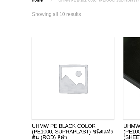
Home
UHMW PE Black color (PE1000, Supraplast) ช
Showing all 10 results
UHMW PE BLACK COLOR
UHMW
(PE1000, SUPRAPLAST) ชนิดแท่ง
(PE10
ตัน (ROD) สีดำ
(SHEET