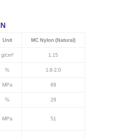
ON
Unit
MC Nylon (Natural)
g/cm³
1.15
%
1.8-2.0
MPa
89
%
29
MPa
51