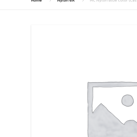
Home
Nylon 6A
MC Nylon Blue color (Cast 