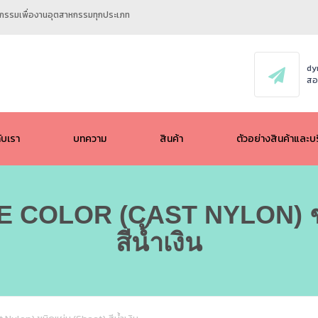
ศวกรรมเพื่องานอุตสาหกรรมทุกประเภท
dy
สอ
กับเรา
บทความ
สินค้า
ตัวอย่างสินค้าและบ
ALL
 COLOR (CAST NYLON) ชน
POM / ACETAL
สีน้ำเงิน
UHMW PE (PE1000)
HMW PE (PE500)