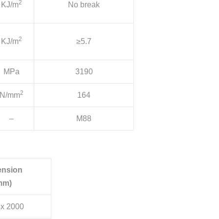
2
KJ/m
No break
2
KJ/m
≥5.7
MPa
3190
2
N/mm
164
–
M88
nsion
mm)
 x 2000