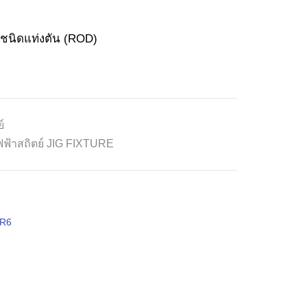
นิดแท่งตัน (ROD)
์
ไฟฟ้าสถิตย์ JIG FIXTURE
R6