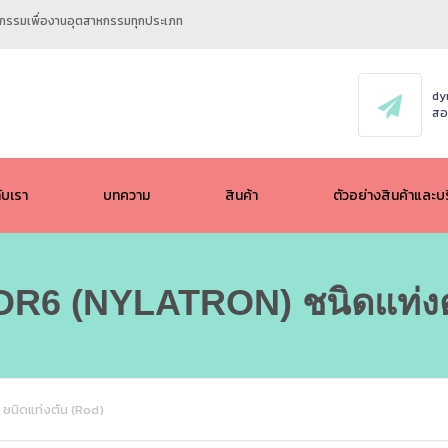
ศวกรรมเพื่องานอุตสาหกรรมทุกประเภท
dy
สอ
กับเรา
บทความ
สินค้า
ตัวอย่างสินค้าและบ
ALL
R6 (NYLATRON) ชนิดแท่งต
POM / ACETAL
UHMW PE (PE1000)
ชนิดแท่งตัน (Rod)
HMW PE (PE500)